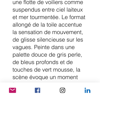
une flotte de voiliers comme
suspendus entre ciel laiteux
et mer tourmentée. Le format
allongé de la toile accentue
la sensation de mouvement,
de glisse silencieuse sur les
vagues. Peinte dans une
palette douce de gris perle,
de bleus profonds et de
touches de vert mousse, la
scène évoque un moment
figé dans le temps, à la
frontière du rêve et du réel.
Les voiles gonflées par un
souffle invisible dominent la
composition, tandis que les
coques à peine esquissées
semblent flotter sur une mer