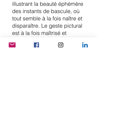
illustrant la beauté éphémère
des instants de bascule, où
tout semble à la fois naître et
disparaître. Le geste pictural
est à la fois maîtrisé et
instinctif, traduisant une
énergie en constante
mutation.
Cette œuvre puissante et
poétique s’inscrit
parfaitement dans la
démarche artistique de Jolic,
où l’abstraction devient un
langage de l’âme. «
Transition » est une invitation
à accueillir le mouvement de
la vie avec grâce et
sensibilité.